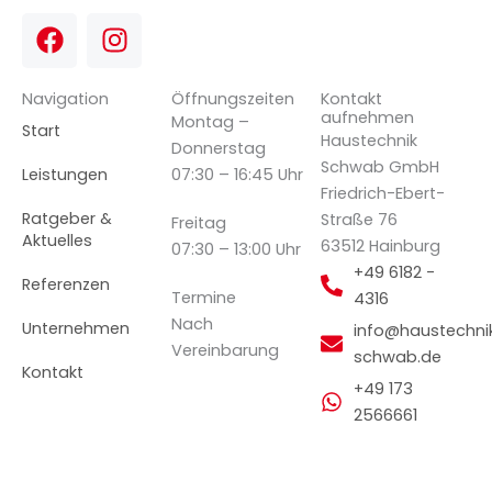
F
I
a
n
c
s
Navigation
Öffnungszeiten
Kontakt
e
t
aufnehmen
Montag –
b
a
Start
Haustechnik
Donnerstag
o
g
Schwab GmbH
Leistungen
07:30 – 16:45 Uhr
o
r
Friedrich-Ebert-
k
a
Ratgeber &
Straße 76
Freitag
m
Aktuelles
63512 Hainburg
07:30 – 13:00 Uhr
+49 6182 -
Referenzen
Termine
4316
Nach
Unternehmen
info@haustechni
Vereinbarung
schwab.de
Kontakt
+49 173
2566661